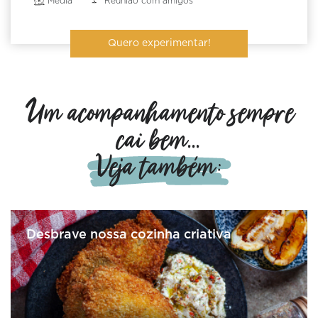
Média
Reunião com amigos
Quero experimentar!
Um acompanhamento sempre
cai bem...
Veja também:
Desbrave nossa cozinha criativa