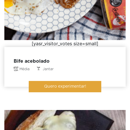
[yasr_visitor_votes size=small]
Bife acebolado
Média
Jantar
Quero experimentar!