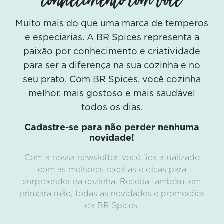
conhecimento com você
Muito mais do que uma marca de temperos
e especiarias. A BR Spices representa a
paixão por conhecimento e criatividade
para ser a diferença na sua cozinha e no
seu prato. Com BR Spices, você cozinha
melhor, mais gostoso e mais saudável
todos os dias.
Cadastre-se para não perder nenhuma
novidade!
Com a nossa newsletter, você fica atualizado
com as melhores receitas e dicas para
surpreender na cozinha. Receba também, em
primeira mão, todas as novidades e promoções
da BR Spices.