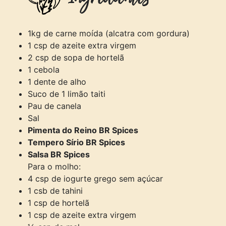
1kg de carne moída (alcatra com gordura)
1 csp de azeite extra virgem
2 csp de sopa de hortelã
1 cebola
1 dente de alho
Suco de 1 limão taiti
Pau de canela
Sal
Pimenta do Reino BR Spices
Tempero Sírio BR Spices
Salsa BR Spices
Para o molho:
4 csp de iogurte grego sem açúcar
1 csb de tahini
1 csp de hortelã
1 csp de azeite extra virgem