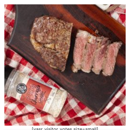
[yasr_visitor_votes size=small]