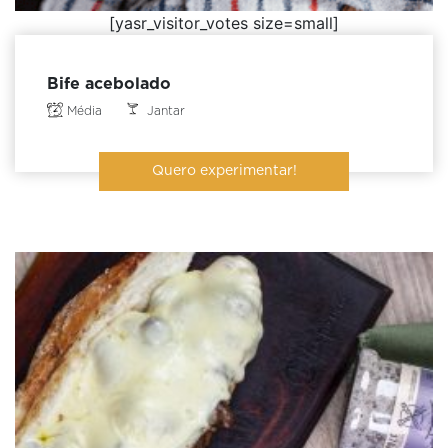
[yasr_visitor_votes size=small]
Bife acebolado
Média
Jantar
Quero experimentar!