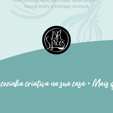
descobre receitas deliciosas, aprende com
nossos chefs e interage conosco.
nha criativa na sua casa • Mais que te