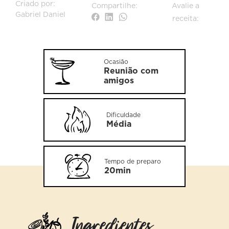
Criado por:
Compartilhe:
Avalie a
Gabriel Daniel
receita:
Ocasião
Reunião com
amigos
Dificuldade
Média
Tempo de preparo
20min
Ingredientes