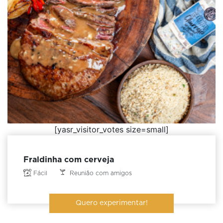
[yasr_visitor_votes size=small]
Fraldinha com cerveja
Fácil
Reunião com amigos
Quero experimentar!