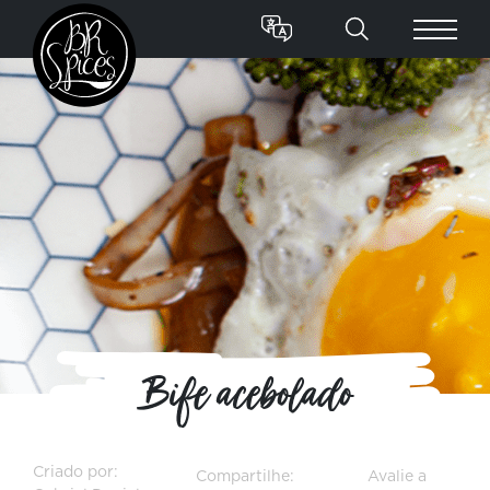
Bife acebolado
Criado por:
Compartilhe:
Avalie a