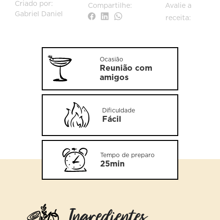
Criado por:
Compartilhe:
Avalie a
Gabriel Daniel
receita:
Ocasião
Reunião com
amigos
Dificuldade
Fácil
Tempo de preparo
25min
Ingredientes