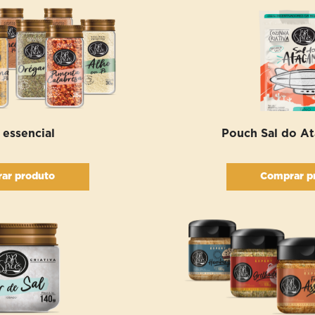
 essencial
Pouch Sal do A
ar produto
Comprar p