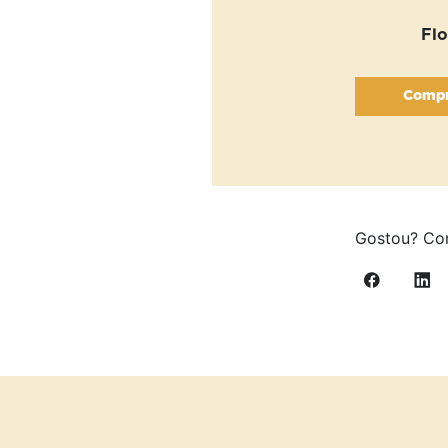
Flo
Compr
Gostou? Com