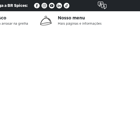
ga a BR Spices:
sco
Nosso menu
 arrasar na grelha
Mais páginas e informações