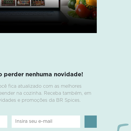
o perder nenhuma novidade!
ocê fica atualizado com as melhores
preender na cozinha. Receba também, em
ovidades e promoções da BR Spices.