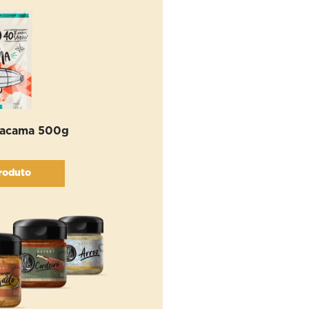
tacama 500g
roduto