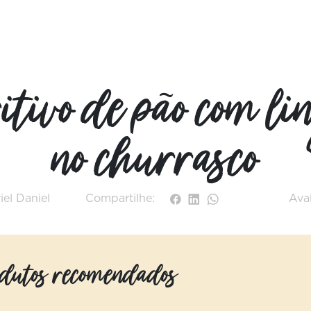
tivo de pão com li
no churrasco
iel Daniel
Compartilhe:
Aval
dutos recomendados