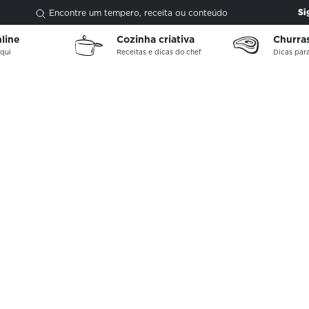
Si
Encontre um tempero, receita ou conteúdo
nline
Cozinha criativa
Churra
qui
Receitas e dicas do chef
Dicas para