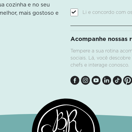
sua cozinha e no seu
Li e concordo com o
melhor, mais gostoso e
Acompanhe nossas re
Tempere a sua rotina ac
sociais. Lá, você descobre
chefs e interage conosco.