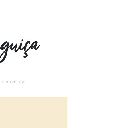
nguiça
ie a receita: