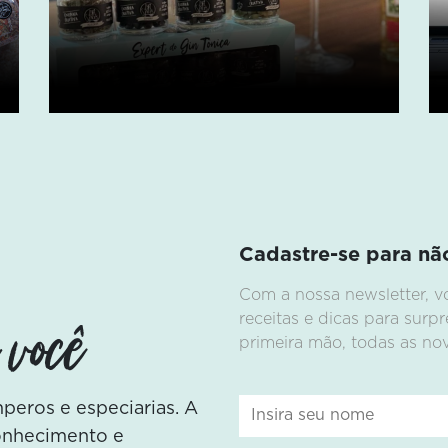
Cadastre-se para nã
Com a nossa newsletter, v
 você
receitas e dicas para sur
primeira mão, todas as n
eros e especiarias. A
conhecimento e