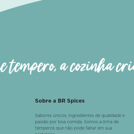
Acom
 tempero, a cozinha cria
Sobre a BR Spices
Sabores únicos, ingredientes de qualidade e
paixão por boa comida. Somos a linha de
temperos que não pode faltar em sua