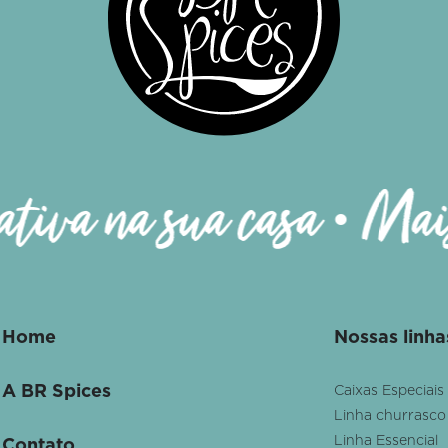
panhe nossas redes sociais
tiva na sua casa • Mais
Home
Nossas linha
A BR Spices
Caixas Especiais
Linha churrasco
Linha Essencial
Contato