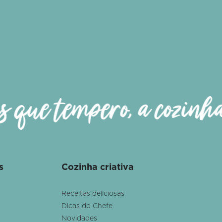
 que tempero, a cozinha 
s
Cozinha criativa
Receitas deliciosas
Dicas do Chefe
Novidades