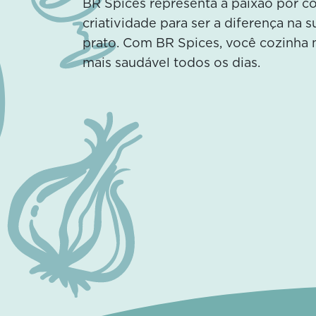
BR Spices representa a paixão por 
criatividade para ser a diferença na 
prato. Com BR Spices, você cozinha 
mais saudável todos os dias.
2 temperos naturais para
elevar o sabor do seu
hambúrguer!
Conheça