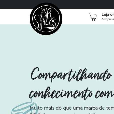
Cozinhar é viajar! Embarque
nos sabores de grandes
Loja o
tradições.
Compre a
Conheça
Compartilhando
Os indispensáveis da cozinha:
puros e das nossas seleções
conhecimento com
do mundo.
Conheça
Muito mais do que uma marca de temp