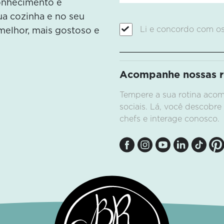
conhecimento e
sua cozinha e no seu
Li e concordo com o
melhor, mais gostoso e
Descubra os segredos dos
maiores clássicos da cozinh
brasileira!
Acompanhe nossas re
Conheça
Tempere a sua rotina ac
sociais. Lá, você descobre
chefs e interage conosco.