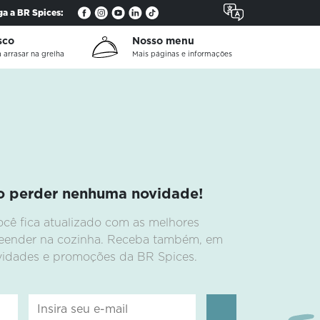
ga a BR Spices:
is
sco
Nosso menu
.
 arrasar na grelha
Mais páginas e informações
o perder nenhuma novidade!
s
ocê fica atualizado com as melhores
preender na cozinha. Receba também, em
ovidades e promoções da BR Spices.