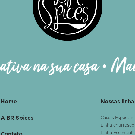
panhe nossas redes sociais
ativa na sua casa • Mais
Home
Nossas linha
A BR Spices
Caixas Especiais
Linha churrasco
Linha Essencial
Contato