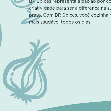
BR Spices representa a paixão por 
criatividade para ser a diferença na 
prato. Com BR Spices, você cozinha 
mais saudável todos os dias.
2 temperos naturais para
elevar o sabor do seu
hambúrguer!
Conheça