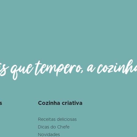
 que tempero, a cozinha
s
Cozinha criativa
Receitas deliciosas
Dicas do Chefe
Novidades