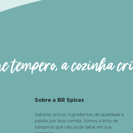
Acom
 tempero, a cozinha cri
Sobre a BR Spices
Sabores únicos, ingredientes de qualidade e
paixão por boa comida. Somos a linha de
temperos que não pode faltar em sua