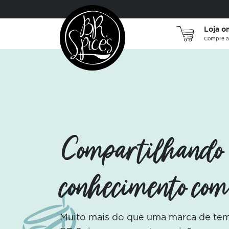
Cozinhar é viajar! Embarque
nos sabores de grandes
Loja o
tradições.
Compre a
Conheça
Compartilhando
Os indispensáveis da cozinha:
puros e das nossas seleções
conhecimento com
do mundo.
Conheça
Muito mais do que uma marca de temp