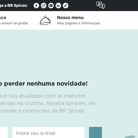
ga a BR Spices:
is
sco
Nosso menu
.
 arrasar na grelha
Mais páginas e informações
o perder nenhuma novidade!
s
ocê fica atualizado com as melhores
preender na cozinha. Receba também, em
ovidades e promoções da BR Spices.