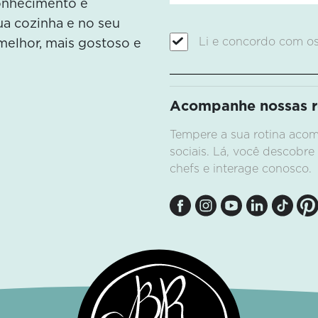
conhecimento e
sua cozinha e no seu
Li e concordo com o
melhor, mais gostoso e
Descubra os segredos dos
maiores clássicos da cozinh
brasileira!
Acompanhe nossas re
Conheça
Tempere a sua rotina ac
sociais. Lá, você descobre
chefs e interage conosco.