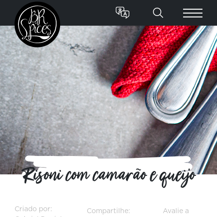
Risoni com camarão e queijo
Criado por:
Compartilhe:
Avalie a