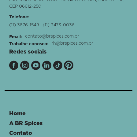
Estr. Velha de Itu, 1200 – Jardim Alvorada, Jandira – SP,
CEP 06612-250
Telefone:
(11) 3876-1549 | (11) 3473-0036
contato@brspices.com.br
Email:
rh@brspices.com.br
Trabalhe conosco:
Redes sociais
Home
A BR Spices
Contato