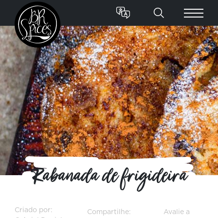
Rabanada de frigideira
Criado por:
Compartilhe:
Avalie a