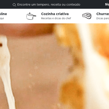
Si
Encontre um tempero, receita ou conteúdo
nline
Cozinha criativa
Churra
qui
Receitas e dicas do chef
Dicas para