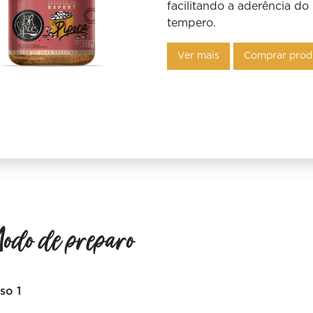
facilitando a aderência do
tempero.
Ver mais
Comprar prod
odo de preparo
so 1