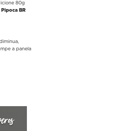
icione 80g
 Pipoca BR
diminua,
ampe a panela