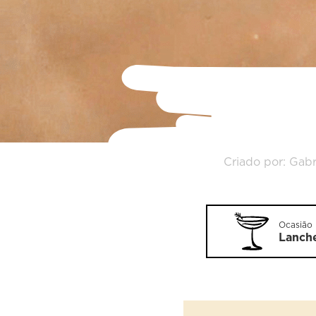
Criado por: Gabr
Ocasião
Lanch