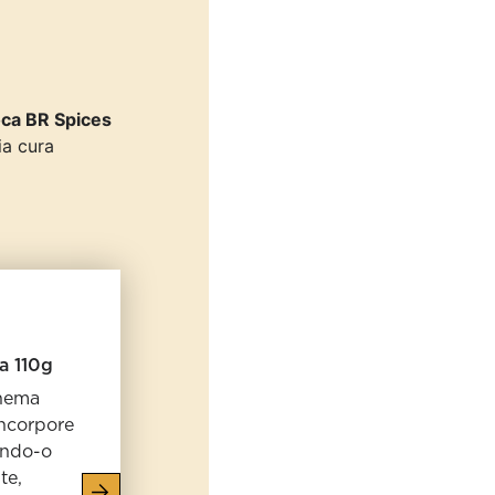
oca BR Spices
ia cura
a 110g
inema
ncorpore
ando-o
te,