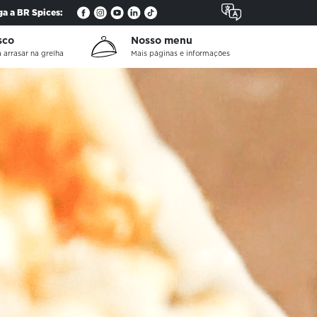
ga a BR Spices:
sco
Nosso menu
 arrasar na grelha
Mais páginas e informações