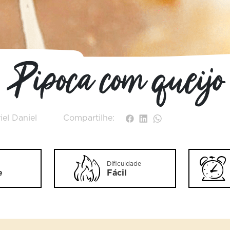
Pipoca com queijo
iel Daniel
Compartilhe:
Dificuldade
e
Fácil