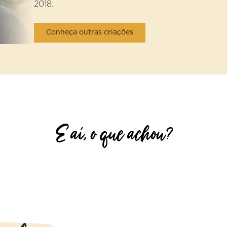
2018.
Conheça outras criações
E aí, o que achou?