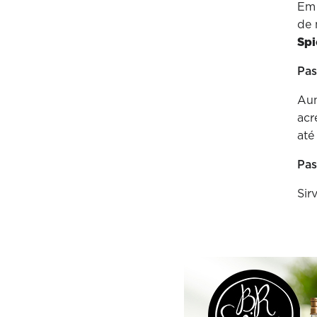
Em 
de 
Spi
Pas
Aum
acr
até
Pas
Sir