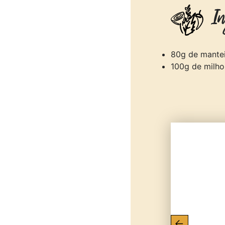
In
80g de mante
100g de milho